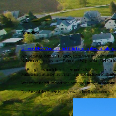
Aktuelles:
Unsere HKV-Vereinsfahrt führt uns in diesem Jahr na
Am Samstag, dem
25.10.2025
, starten wir mit dem Bus 
Neben der gemeinsamen Fahrt (der Weg ist das Ziel :-)) h
Im Bus gibt es noch freie Plätze und Gäste sind herzlich w
Mittagessen ist selbst zu tragen. Für alle anderen Mitfahre
Wer Interesse hat, meldet sich bitte über
info@heimat-kul
Die Anzahl der Plätze ist begrenzt, schnell sein lohnt sich.