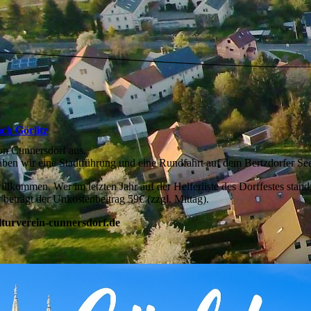
ch Görlitz
von Cunnersdorf aus.
aben wir eine Stadtführung und eine Rundfahrt auf dem Bertzdorfer See
illkommen. Wer im letzten Jahr auf der Helferliste des Dorffestes stand,
r beträgt der Unkostenbeitrag 59€ (zzgl. Mittag).
turverein-cunnersdorf.de