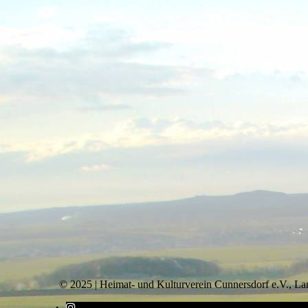
©
2025 | Heimat- und Kulturverein Cunnersdorf e.V., L