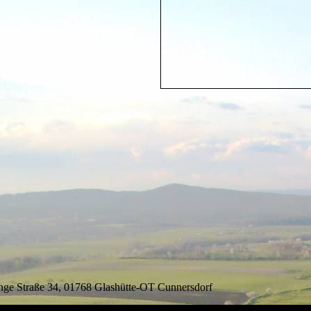
ange Straße 34, 01768 Glashütte-OT Cunnersdorf